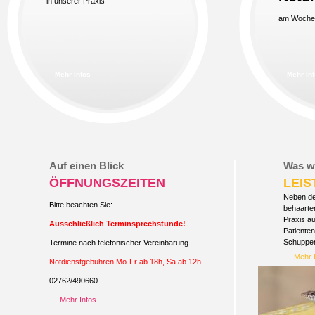
in unserer Praxis
am Wochen
Mehr Infos
Mehr In
Auf einen Blick
Was wi
ÖFFNUNGSZEITEN
LEI
Neben de
Bitte beachten Sie:
behaarte
Praxis au
Ausschließlich Terminsprechstunde!
Patienten
Schuppen
Termine nach telefonischer Vereinbarung.
Mehr 
Notdienstgebühren Mo-Fr ab 18h, Sa ab 12h
02762/490660
Mehr Infos