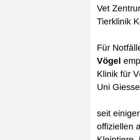
Vet Zentru
Tierklinik 
Für Notfäl
Vögel
empf
Klinik für 
Uni Giess
seit einige
offiziellen
Kleintiere.