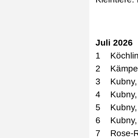
Juli 2026
1
Köchli
2
Kämper
3
Kubny,
4
Kubny,
5
Kubny,
6
Kubny,
7
Rose-R