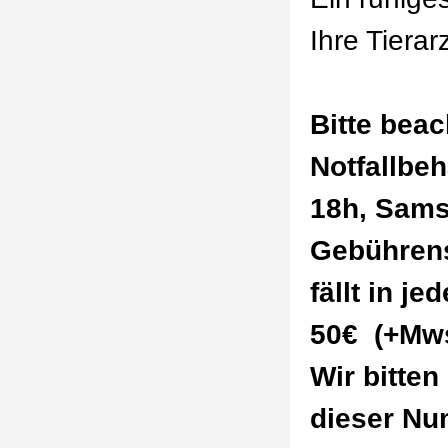
Ihre Tierar
Bitte beac
Notfallbe
18h, Sams
Gebührens
fällt in j
50€ (+Mws
Wir bitten
dieser Nu