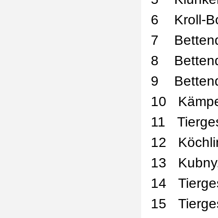
6
Kroll-B
7
Betten
8
Betten
9
Betten
10
Kämpe
11
Tierge
12
Köchli
13
Kubny,
14
Tierge
15
Tierge