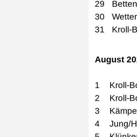
29
Bette
30
Wette
31
Kroll-
August 20
1
Kroll-B
2
Kroll-B
3
Kämper
4
Jung/H
5
Klünke