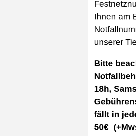
Festnetz
Ihnen am 
Notfallnum
unserer Tie
Bitte beac
Notfallbe
18h, Sams
Gebührens
fällt in j
50€ (+Mws