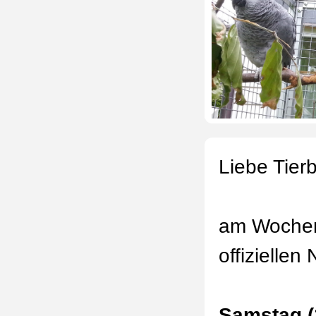
L
iebe Tierb
am Woch
offiziellen
Samstag (