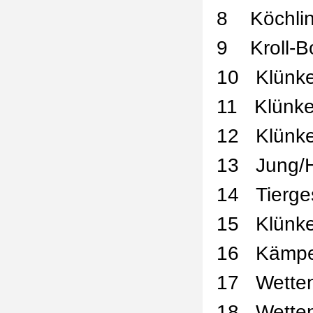
8
Köchli
9
Kroll-B
10
Klünke
11
Klünke
12
Klünke
13
Jung/
14
Tierge
15
Klünke
16
Kämpe
17
Wette
18
Wette