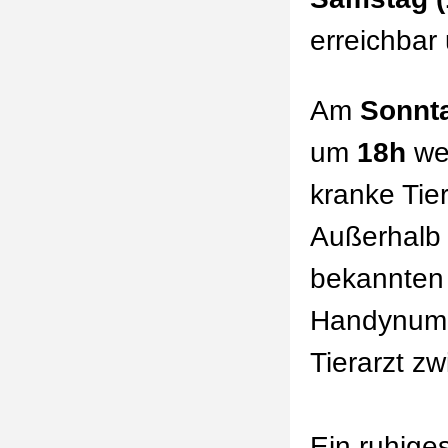
erreichbar
Am
Sonnta
um
18h
we
kranke Tie
Außerhalb 
bekannten
Handynumm
Tierarzt z
Ein ruhig