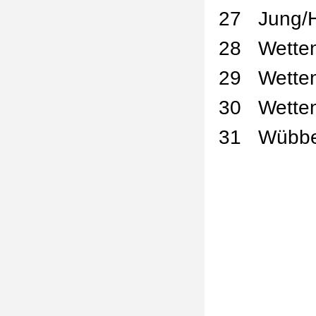
27
Jung/
28
Wette
29
Wette
30
Wette
31
Wübbe
Liebe Tierb