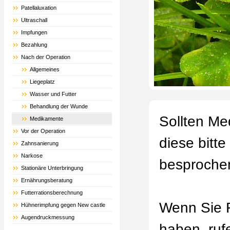
Patellaluxation
Ultraschall
Impfungen
Bezahlung
Nach der Operation
Allgemeines
Liegeplatz
Wasser und Futter
Behandlung der Wunde
Sollten Me
Medikamente
Vor der Operation
diese bitte
Zahnsanierung
Narkose
besproche
Stationäre Unterbringung
Ernährungsberatung
Futterrationsberechnung
Wenn Sie 
Hühnerimpfung gegen New castle
Augendruckmessung
haben, ruf